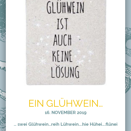
EIN GLÜHWEIN…
16. NOVEMBER 2019
… swei Glühwein…reih Lühwein….hie Hühei….flünei