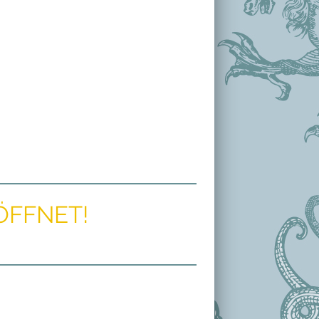
ÖFFNET!