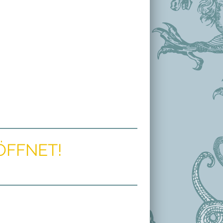
ÖFFNET!